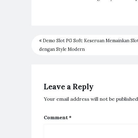
Demo Slot PG Soft: Keseruan Memainkan Slo
dengan Style Modern
Leave a Reply
Your email address will not be published
Comment
*