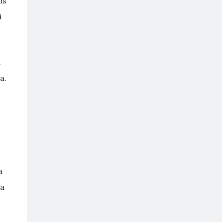
us
i
.
a.
a
ga