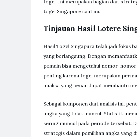
togel. Ini merupakan bagian dari strat
togel Singapore saat ini.
Tinjauan Hasil Lotere Sin
Hasil Togel Singapura telah jadi fokus b
yang berlangsung. Dengan memanfaatk
pemain bisa mengetahui nomor-nomor yang
penting karena togel merupakan perma
analisa yang benar dapat membantu me
Sebagai komponen dari analisis ini, pe
angka yang tidak muncul. Statistik men
sering muncul pada periode tersebut. 
strategis dalam pemilihan angka yang di