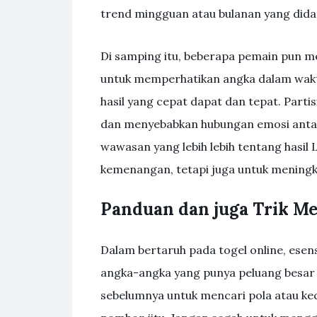
trend mingguan atau bulanan yang dida
Di samping itu, beberapa pemain pun 
untuk memperhatikan angka dalam wakt
hasil yang cepat dapat dan tepat. Parti
dan menyebabkan hubungan emosi antar
wawasan yang lebih lebih tentang hasil
kemenangan, tetapi juga untuk mening
Panduan dan juga Trik M
Dalam bertaruh pada togel online, esens
angka-angka yang punya peluang besar 
sebelumnya untuk mencari pola atau k