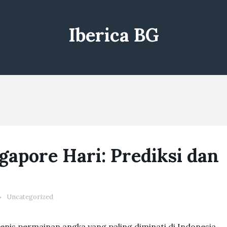
Iberica BG
apore Hari: Prediksi dan
Uncategorized
enis permainan angka yang paling diminati di Indonesia.