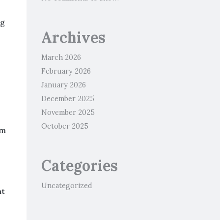
ng
Archives
March 2026
February 2026
January 2026
December 2025
November 2025
October 2025
am
Categories
Uncategorized
at