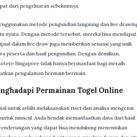
pat dari pengeluaran sebelumnya.
menggunakan metode pengundian langsung dan live drawin
u nyata. Dengan metode tersebut, mereka bisa mendapat
sipasi dalam live draw juga memberikan sensasi yang unik
a peserta dan hasil pengundian. Dengan demikian,
 Lotere Singapore tidak hanya bermanfaat bagi meraih
katkan pengalaman bermain bermain.
enghadapi Permainan Togel Online
ial untuk selalu melaksanakan riset dan analisa mengenai
untuk muncul. Anda hendak memanfaatkan data dari hasil
ecenderungan yang dapat bisa mendukung menentukan