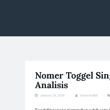
Nomer Toggel Sing
Analisis
January 28, 2026
Immortal88
Togel Singapore merupakan salah satu j