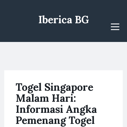
Iberica BG
Menu
Togel Singapore
Malam Hari:
Informasi Angka
Pemenang Togel