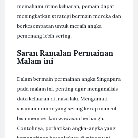
memahami ritme keluaran, pemain dapat
meningkatkan strategi bermain mereka dan
berkesempatan untuk meraih angka
pemenang lebih sering.
Saran Ramalan Permainan
Malam ini
Dalam bermain permainan angka Singapura
pada malam ini, penting agar menganalisis
data keluaran di masa lalu. Mengamati
susunan nomor yang sering kerap muncul
bisa memberikan wawasan berharga.
Contohnya, perhatikan angka-angka yang