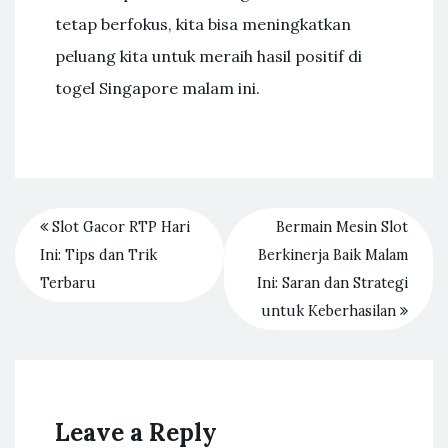
tetap berfokus, kita bisa meningkatkan
peluang kita untuk meraih hasil positif di
togel Singapore malam ini.
Slot Gacor RTP Hari
Bermain Mesin Slot
Ini: Tips dan Trik
Berkinerja Baik Malam
Terbaru
Ini: Saran dan Strategi
untuk Keberhasilan
Leave a Reply