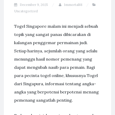
December 9, 2025
Immortal88
Uncategorized
Togel Singapore malam ini menjadi sebuah
topik yang sangat panas dibicarakan di
kalangan penggemar permainan judi.
Setiap harinya, sejumlah orang yang selalu
menunggu hasil nomor pemenang yang
dapat mengubah nasib para pemain. Bagi
para pecinta togel online, khususnya Togel
dari Singapura, informasi tentang angka-
angka yang berpotensi berpotensi menang
pemenang sangatlah penting.