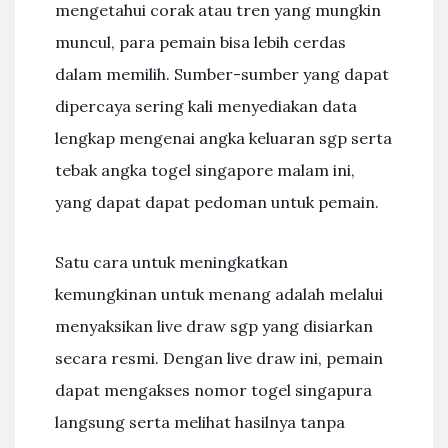
mengetahui corak atau tren yang mungkin
muncul, para pemain bisa lebih cerdas
dalam memilih. Sumber-sumber yang dapat
dipercaya sering kali menyediakan data
lengkap mengenai angka keluaran sgp serta
tebak angka togel singapore malam ini,
yang dapat dapat pedoman untuk pemain.
Satu cara untuk meningkatkan
kemungkinan untuk menang adalah melalui
menyaksikan live draw sgp yang disiarkan
secara resmi. Dengan live draw ini, pemain
dapat mengakses nomor togel singapura
langsung serta melihat hasilnya tanpa