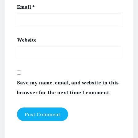
Email
*
Website
Save my name, email, and website in this
browser for the next time I comment.