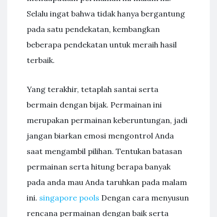
Selalu ingat bahwa tidak hanya bergantung
pada satu pendekatan, kembangkan
beberapa pendekatan untuk meraih hasil
terbaik.
Yang terakhir, tetaplah santai serta
bermain dengan bijak. Permainan ini
merupakan permainan keberuntungan, jadi
jangan biarkan emosi mengontrol Anda
saat mengambil pilihan. Tentukan batasan
permainan serta hitung berapa banyak
pada anda mau Anda taruhkan pada malam
ini.
singapore pools
Dengan cara menyusun
rencana permainan dengan baik serta