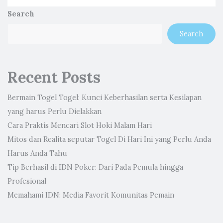
Search
Search
Recent Posts
Bermain Togel Togel: Kunci Keberhasilan serta Kesilapan
yang harus Perlu Dielakkan
Cara Praktis Mencari Slot Hoki Malam Hari
Mitos dan Realita seputar Togel Di Hari Ini yang Perlu Anda
Harus Anda Tahu
Tip Berhasil di IDN Poker: Dari Pada Pemula hingga
Profesional
Memahami IDN: Media Favorit Komunitas Pemain