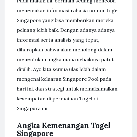
Pada malam ini, bermain sedang mencoba
menemukan informasi rahasia nomor togel
Singapore yang bisa memberikan mereka
peluang lebih baik. Dengan adanya adanya
informasi serta analisis yang tepat,
diharapkan bahwa akan menolong dalam
menentukan angka mana sebaiknya patut
dipilih. Ayo kita semua ulas lebih dalam
mengenai keluaran Singapore Pool pada
hari ini, dan strategi untuk memaksimalkan
kesempatan di permainan Togel di
Singapura ini.
Angka Kemenangan Togel
Singapore